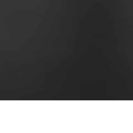
Marit key partner
Dylog Buffetti